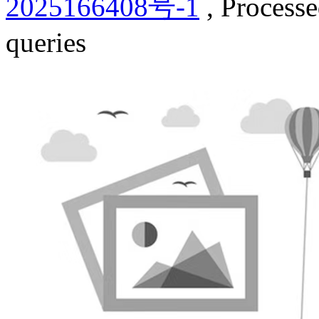
2025166408号-1
, Process
queries