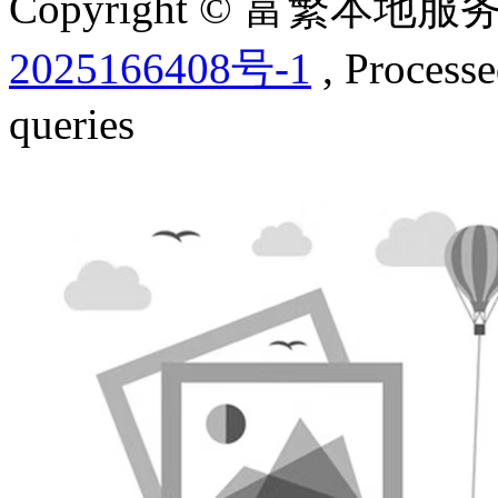
Copyright © 富繁本
2025166408号-1
, Process
queries