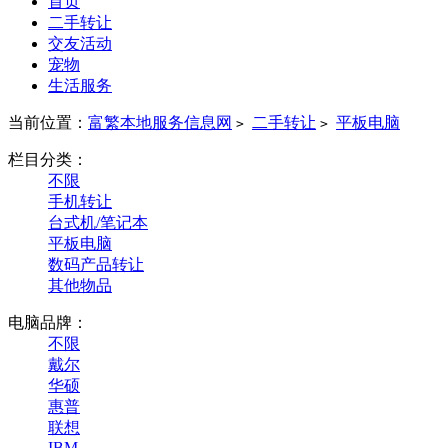
首页
二手转让
交友活动
宠物
生活服务
当前位置：
富繁本地服务信息网
二手转让
平板电脑
>
>
栏目分类：
不限
手机转让
台式机/笔记本
平板电脑
数码产品转让
其他物品
电脑品牌：
不限
戴尔
华硕
惠普
联想
IBM