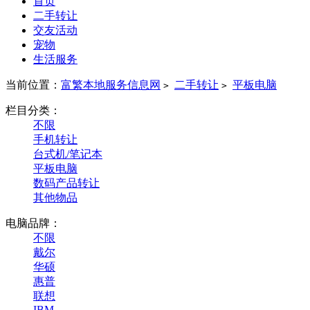
首页
二手转让
交友活动
宠物
生活服务
当前位置：
富繁本地服务信息网
二手转让
平板电脑
>
>
栏目分类：
不限
手机转让
台式机/笔记本
平板电脑
数码产品转让
其他物品
电脑品牌：
不限
戴尔
华硕
惠普
联想
IBM