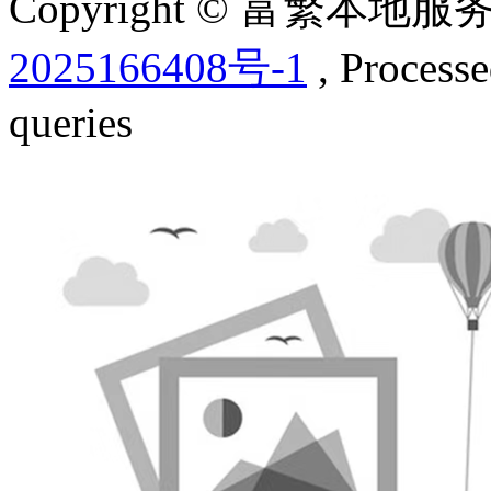
Copyright © 富繁本
2025166408号-1
, Process
queries