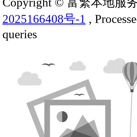
Copyright © 富繁本
2025166408号-1
, Process
queries